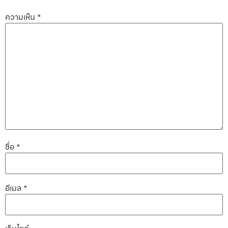
ความเห็น
*
ชื่อ
*
อีเมล
*