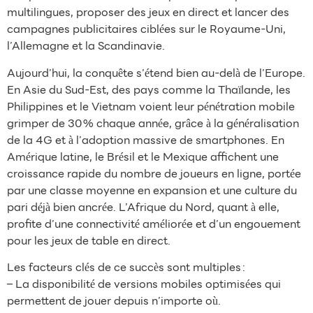
multilingues, proposer des jeux en direct et lancer des
campagnes publicitaires ciblées sur le Royaume‑Uni,
l’Allemagne et la Scandinavie.
Aujourd’hui, la conquête s’étend bien au‑delà de l’Europe.
En Asie du Sud‑Est, des pays comme la Thaïlande, les
Philippines et le Vietnam voient leur pénétration mobile
grimper de 30 % chaque année, grâce à la généralisation
de la 4G et à l’adoption massive de smartphones. En
Amérique latine, le Brésil et le Mexique affichent une
croissance rapide du nombre de joueurs en ligne, portée
par une classe moyenne en expansion et une culture du
pari déjà bien ancrée. L’Afrique du Nord, quant à elle,
profite d’une connectivité améliorée et d’un engouement
pour les jeux de table en direct.
Les facteurs clés de ce succès sont multiples :
– La disponibilité de versions mobiles optimisées qui
permettent de jouer depuis n’importe où.