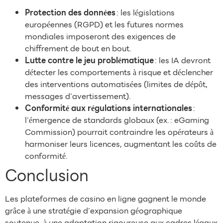
Protection des données
: les législations
européennes (RGPD) et les futures normes
mondiales imposeront des exigences de
chiffrement de bout en bout.
Lutte contre le jeu problématique
: les IA devront
détecter les comportements à risque et déclencher
des interventions automatisées (limites de dépôt,
messages d’avertissement).
Conformité aux régulations internationales
:
l’émergence de standards globaux (ex. : eGaming
Commission) pourrait contraindre les opérateurs à
harmoniser leurs licences, augmentant les coûts de
conformité.
Conclusion
Les plateformes de casino en ligne gagnent le monde
grâce à une stratégie d’expansion géographique
soutenue, à une adaptation rigoureuse aux cadres légaux