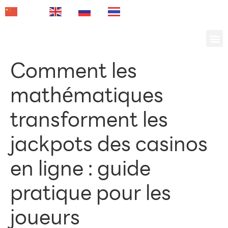
TH
ZH-CN
EN
RU
Comment les
mathématiques
transforment les
jackpots des casinos
en ligne : guide
pratique pour les
joueurs