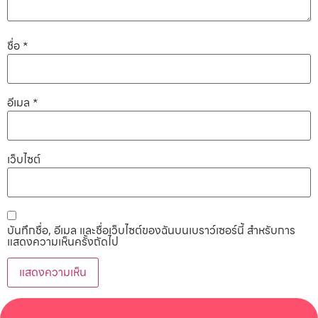
ชื่อ
*
อีเมล
*
เว็บไซต์
บันทึกชื่อ, อีเมล และชื่อเว็บไซต์ของฉันบนเบราว์เซอร์นี้ สำหรับการ
แสดงความเห็นครั้งถัดไป