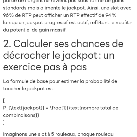
partie de l’argent ne revient pas sous forme de gains
standards mais alimente le jackpot. Ainsi, une slot avec
96 % de RTP peut afficher un RTP effectif de 94 %
lorsqu’un jackpot progressif est actif, reflétant le « coût »
du potentiel de gain massif.
2. Calculer ses chances de
décrocher le jackpot : un
exercice pas à pas
La formule de base pour estimer la probabilité de
toucher le jackpot est :
[
P_{\text{jackpot}} = \frac{1}{\text{nombre total de
combinaisons}}
]
Imaginons une slot à 5 rouleaux, chaque rouleau