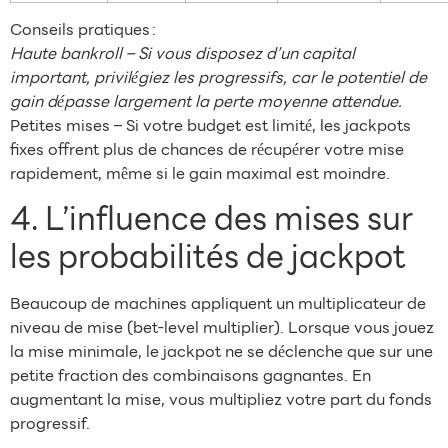
Conseils pratiques :
Haute bankroll – Si vous disposez d’un capital
important, privilégiez les progressifs, car le potentiel de
gain dépasse largement la perte moyenne attendue.
Petites mises – Si votre budget est limité, les jackpots
fixes offrent plus de chances de récupérer votre mise
rapidement, même si le gain maximal est moindre.
4. L’influence des mises sur
les probabilités de jackpot
Beaucoup de machines appliquent un multiplicateur de
niveau de mise (bet‑level multiplier). Lorsque vous jouez
la mise minimale, le jackpot ne se déclenche que sur une
petite fraction des combinaisons gagnantes. En
augmentant la mise, vous multipliez votre part du fonds
progressif.