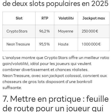
de deux slots populaires en 2025
Slot
RTP
Volatilité
Jackpot max
Crypto Stars
96,2 %
Moyenne
250 000 €
Neon Treasure
95,5 %
Haute
1 000 000 €
L’analyse montre que Crypto Stars offre un meilleur ratio
gain/volatilité, idéal pour les joueurs qui veulent
combiner divertissement et chances réalistes.
Neon Treasure, avec son jackpot colossal, convient aux
chasseurs de gros lots disposant d’une bankroll
suffisante.
7. Mettre en pratique : feuille
de route pour un joueur qui