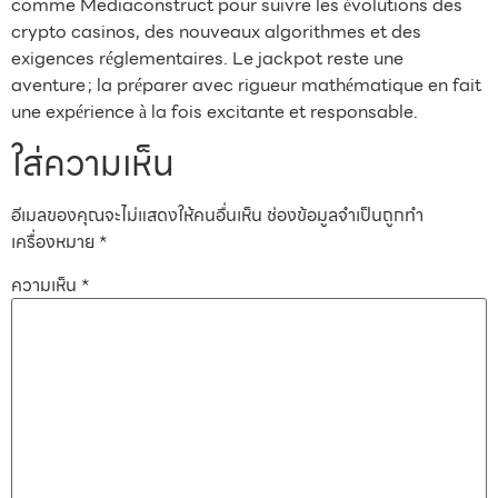
comme Mediaconstruct pour suivre les évolutions des
crypto casinos, des nouveaux algorithmes et des
exigences réglementaires. Le jackpot reste une
aventure ; la préparer avec rigueur mathématique en fait
une expérience à la fois excitante et responsable.
ใส่ความเห็น
อีเมลของคุณจะไม่แสดงให้คนอื่นเห็น
ช่องข้อมูลจำเป็นถูกทำ
เครื่องหมาย
*
ความเห็น
*