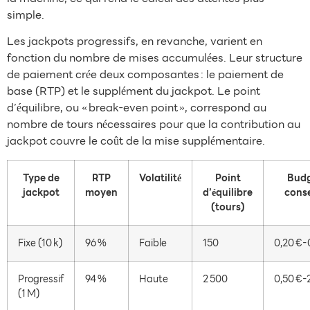
simple.
Les jackpots progressifs, en revanche, varient en
fonction du nombre de mises accumulées. Leur structure
de paiement crée deux composantes : le paiement de
base (RTP) et le supplément du jackpot. Le point
d’équilibre, ou « break‑even point », correspond au
nombre de tours nécessaires pour que la contribution au
jackpot couvre le coût de la mise supplémentaire.
Type de
RTP
Volatilité
Point
Bud
jackpot
moyen
d’équilibre
conse
(tours)
Fixe (10 k)
96 %
Faible
150
0,20 €‑
Progressif
94 %
Haute
2 500
0,50 €‑
(1 M)