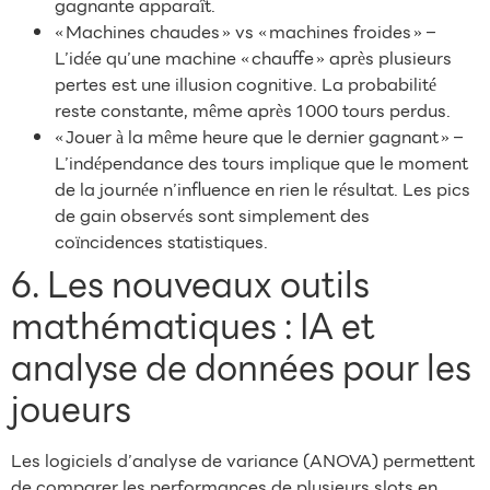
gagnante apparaît.
« Machines chaudes » vs « machines froides » –
L’idée qu’une machine « chauffe » après plusieurs
pertes est une illusion cognitive. La probabilité
reste constante, même après 1 000 tours perdus.
« Jouer à la même heure que le dernier gagnant » –
L’indépendance des tours implique que le moment
de la journée n’influence en rien le résultat. Les pics
de gain observés sont simplement des
coïncidences statistiques.
6. Les nouveaux outils
mathématiques : IA et
analyse de données pour les
joueurs
Les logiciels d’analyse de variance (ANOVA) permettent
de comparer les performances de plusieurs slots en