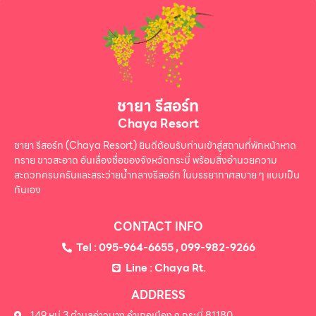
ชายา รีสอร์ท
Chaya Resort
ชายา รีสอร์ท (Chaya Resort) ยินดีต้อนรับท่านเข้าสู่สถานที่พักหน้าหาด
ทราย ขาวสะอาด อันเลื่องชื่อของจังหวัดกระบี่ พร้อมสิ่งอำนวยความ
สะดวกครบครันและสระว่ายน้ำกลางรีสอร์ท ในบรรยากาศสบาย ๆ แบบเป็น
กันเอง
CONTACT INFO
Tel : 095-964-6655 , 099-982-9266
Line : Chaya Rt.
ADDRESS
149 หมู่ 3 ตำบลอ่าวนาง อำเภอเมือง จ.กระบี่ 81180