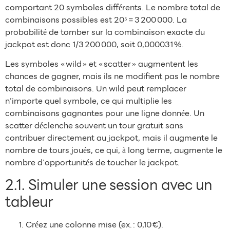
comportant 20 symboles différents. Le nombre total de
combinaisons possibles est 20⁵ = 3 200 000. La
probabilité de tomber sur la combinaison exacte du
jackpot est donc 1/3 200 000, soit 0,000031 %.
Les symboles « wild » et « scatter » augmentent les
chances de gagner, mais ils ne modifient pas le nombre
total de combinaisons. Un wild peut remplacer
n’importe quel symbole, ce qui multiplie les
combinaisons gagnantes pour une ligne donnée. Un
scatter déclenche souvent un tour gratuit sans
contribuer directement au jackpot, mais il augmente le
nombre de tours joués, ce qui, à long terme, augmente le
nombre d’opportunités de toucher le jackpot.
2.1. Simuler une session avec un
tableur
Créez une colonne mise (ex. : 0,10 €).