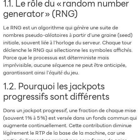
1.1. Le rôle du « random number
generator » (RNG)
Le RNG est un algorithme qui génère une suite de
nombres pseudo‑aléatoires à partir d’une graine (seed)
initiale, souvent liée à l’horloge du serveur. Chaque tour
déclenche le RNG qui sélectionne les symboles affichés.
Parce que le processus est déterministe mais
imprévisible, aucune séquence ne peut être anticipée,
garantissant ainsi l’équité du jeu.
1.2. Pourquoi les jackpots
progressifs sont différents
Dans un jackpot progressif, une fraction de chaque mise
(souvent 1 % à 5 %) est versée dans un fonds commun qui
augmente continuellement. Cette contribution diminue
légèrement le RTP de la base de la machine, car une