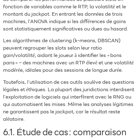
fonction de variables comme le RTP, la volatilité et le
montant du jackpot. En entrant les données de trois
machines, l’ANOVA indique si les différences de gains
sont statistiquement significatives ou dues au hasard.
Les algorithmes de clustering (k‑means, DBSCAN)
peuvent regrouper les slots selon leur ratio
gain/volatilité, aidant le joueur à identifier les « bons
paris » – des machines avec un RTP élevé et une volatilité
modérée, idéales pour des sessions de longue durée.
Toutefois, l’utilisation de ces outils soulève des questions
légales et éthiques. La plupart des juridictions interdisent
l’exploitation de logiciels qui interfèrent avec le RNG ou
qui automatisent les mises. Même les analyses légitimes
ne garantissent pas le jackpot, car le résultat reste
aléatoire.
6.1. Étude de cas : comparaison