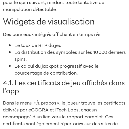
pour le spin suivant, rendant toute tentative de
manipulation détectable.
Widgets de visualisation
Des panneaux intégrés affichent en temps réel :
Le taux de RTP du jeu.
La distribution des symboles sur les 10 000 derniers
spins.
Le calcul du jackpot progressif avec le
pourcentage de contribution.
4.1. Les certificats de jeu affichés dans
l’app
Dans le menu « À propos », le joueur trouve les certificats
délivrés par eCOGRA et iTech Labs, chacun
accompagné d’un lien vers le rapport complet. Ces
certificats sont également répertoriés sur des sites de