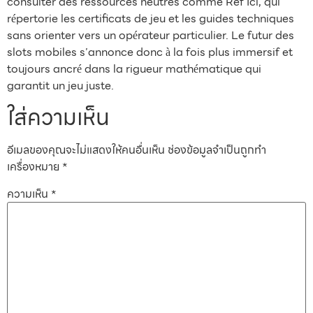
consulter des ressources neutres comme Ref Ici, qui
répertorie les certificats de jeu et les guides techniques
sans orienter vers un opérateur particulier. Le futur des
slots mobiles s’annonce donc à la fois plus immersif et
toujours ancré dans la rigueur mathématique qui
garantit un jeu juste.
ใส่ความเห็น
อีเมลของคุณจะไม่แสดงให้คนอื่นเห็น
ช่องข้อมูลจำเป็นถูกทำ
เครื่องหมาย
*
ความเห็น
*