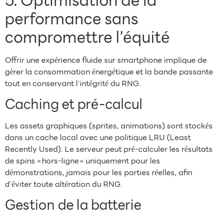
5. Optimisation de la
performance sans
compromettre l’équité
Offrir une expérience fluide sur smartphone implique de
gérer la consommation énergétique et la bande passante
tout en conservant l’intégrité du RNG.
Caching et pré‑calcul
Les assets graphiques (sprites, animations) sont stockés
dans un cache local avec une politique LRU (Least
Recently Used). Le serveur peut pré‑calculer les résultats
de spins « hors‑ligne » uniquement pour les
démonstrations, jamais pour les parties réelles, afin
d’éviter toute altération du RNG.
Gestion de la batterie