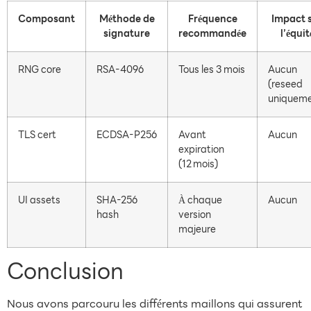
Composant
Méthode de
Fréquence
Impact 
signature
recommandée
l’équit
RNG core
RSA‑4096
Tous les 3 mois
Aucun
(reseed
uniqueme
TLS cert
ECDSA‑P256
Avant
Aucun
expiration
(12 mois)
UI assets
SHA‑256
À chaque
Aucun
hash
version
majeure
Conclusion
Nous avons parcouru les différents maillons qui assurent