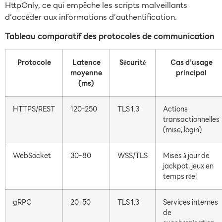
HttpOnly, ce qui empêche les scripts malveillants
d’accéder aux informations d’authentification.
Tableau comparatif des protocoles de communication
Protocole
Latence
Sécurité
Cas d’usage
moyenne
principal
(ms)
HTTPS/REST
120‑250
TLS 1.3
Actions
transactionnelles
(mise, login)
WebSocket
30‑80
WSS/TLS
Mises à jour de
jackpot, jeux en
temps réel
gRPC
20‑50
TLS 1.3
Services internes
de