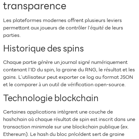
transparence
Les plateformes modernes offrent plusieurs leviers
permettant aux joueurs de contrôler l’équité de leurs
parties.
Historique des spins
Chaque partie génère un journal signé numériquement
contenant l’ID du spin, la graine du RNG, le résultat et les
gains. L’utilisateur peut exporter ce log au format JSON
et le comparer à un outil de vérification open‑source.
Technologie blockchain
Certaines applications intègrent une couche de
hashchain où chaque résultat de spin est inscrit dans une
transaction minimale sur une blockchain publique (ex.
Ethereum). Le hash du bloc précédent sert de graine