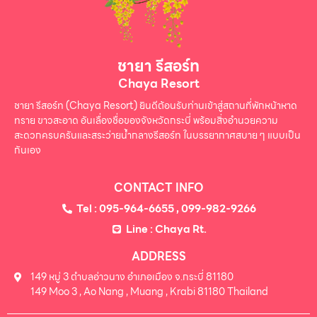
ชายา รีสอร์ท
Chaya Resort
ชายา รีสอร์ท (Chaya Resort) ยินดีต้อนรับท่านเข้าสู่สถานที่พักหน้าหาด
ทราย ขาวสะอาด อันเลื่องชื่อของจังหวัดกระบี่ พร้อมสิ่งอำนวยความ
สะดวกครบครันและสระว่ายน้ำกลางรีสอร์ท ในบรรยากาศสบาย ๆ แบบเป็น
กันเอง
CONTACT INFO
Tel : 095-964-6655 , 099-982-9266
Line : Chaya Rt.
ADDRESS
149 หมู่ 3 ตำบลอ่าวนาง อำเภอเมือง จ.กระบี่ 81180
149 Moo 3 , Ao Nang , Muang , Krabi 81180 Thailand