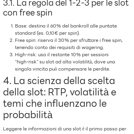
3.1. La regola del 1‑2‑3 per le slot
con free spin
Base: destina il 60 % del bankroll alle puntate
standard (es. 0,10 € per spin).
Free spin: riserva il 30 % per sfruttare i free spin,
tenendo conto dei requisiti di wagering.
High‑risk: usa il restante 10 % per sessioni
“high‑risk” su slot ad alta volatilità, dove una
singola vincita può compensare le perdite.
4. La scienza della scelta
della slot: RTP, volatilità e
temi che influenzano le
probabilità
Leggere le informazioni di una slot è il primo passo per