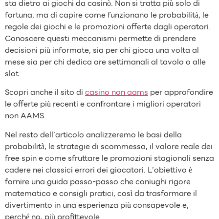
sta dietro ai giochi da casinò. Non si tratta più solo di
fortuna, ma di capire come funzionano le probabilità, le
regole dei giochi e le promozioni offerte dagli operatori.
Conoscere questi meccanismi permette di prendere
decisioni più informate, sia per chi gioca una volta al
mese sia per chi dedica ore settimanali al tavolo o alle
slot.
Scopri anche il sito di
casino non aams
per approfondire
le offerte più recenti e confrontare i migliori operatori
non AAMS.
Nel resto dell’articolo analizzeremo le basi della
probabilità, le strategie di scommessa, il valore reale dei
free spin e come sfruttare le promozioni stagionali senza
cadere nei classici errori dei giocatori. L’obiettivo è
fornire una guida passo‑passo che coniughi rigore
matematico e consigli pratici, così da trasformare il
divertimento in una esperienza più consapevole e,
perché no, più profittevole.