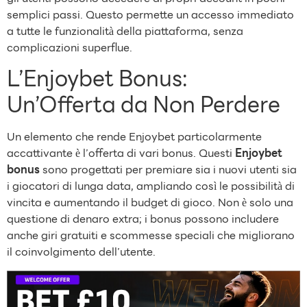
semplici passi. Questo permette un accesso immediato
a tutte le funzionalità della piattaforma, senza
complicazioni superflue.
L’Enjoybet Bonus:
Un’Offerta da Non Perdere
Un elemento che rende Enjoybet particolarmente
accattivante è l’offerta di vari bonus. Questi
Enjoybet
bonus
sono progettati per premiare sia i nuovi utenti sia
i giocatori di lunga data, ampliando così le possibilità di
vincita e aumentando il budget di gioco. Non è solo una
questione di denaro extra; i bonus possono includere
anche giri gratuiti e scommesse speciali che migliorano
il coinvolgimento dell’utente.