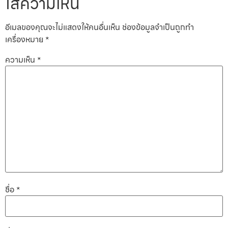
ใส่ความเห็น
อีเมลของคุณจะไม่แสดงให้คนอื่นเห็น
ช่องข้อมูลจำเป็นถูกทำ
เครื่องหมาย
*
ความเห็น
*
ชื่อ
*