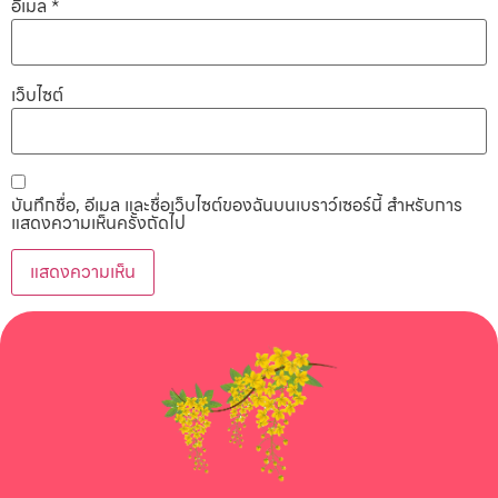
อีเมล
*
เว็บไซต์
บันทึกชื่อ, อีเมล และชื่อเว็บไซต์ของฉันบนเบราว์เซอร์นี้ สำหรับการ
แสดงความเห็นครั้งถัดไป