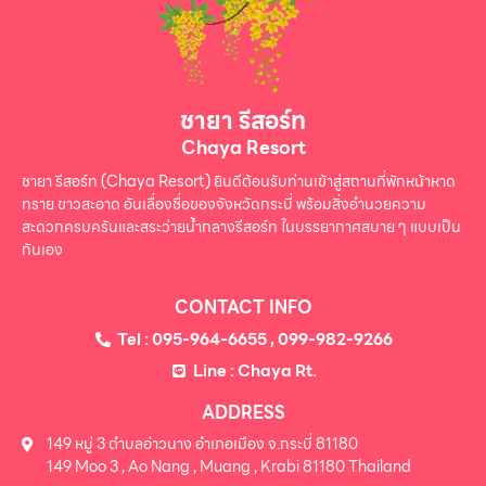
ชายา รีสอร์ท
Chaya Resort
ชายา รีสอร์ท (Chaya Resort) ยินดีต้อนรับท่านเข้าสู่สถานที่พักหน้าหาด
ทราย ขาวสะอาด อันเลื่องชื่อของจังหวัดกระบี่ พร้อมสิ่งอำนวยความ
สะดวกครบครันและสระว่ายน้ำกลางรีสอร์ท ในบรรยากาศสบาย ๆ แบบเป็น
กันเอง
CONTACT INFO
Tel : 095-964-6655 , 099-982-9266
Line : Chaya Rt.
ADDRESS
149 หมู่ 3 ตำบลอ่าวนาง อำเภอเมือง จ.กระบี่ 81180
149 Moo 3 , Ao Nang , Muang , Krabi 81180 Thailand