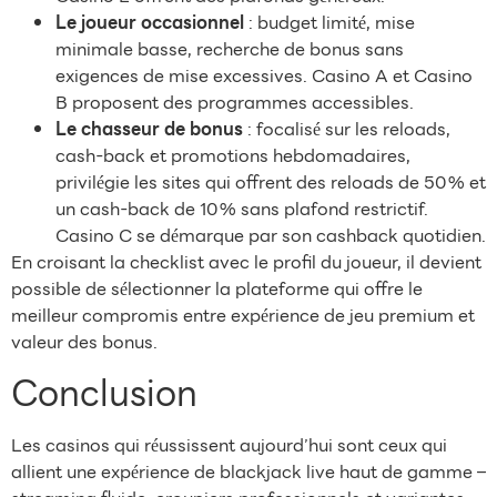
Le joueur occasionnel
: budget limité, mise
minimale basse, recherche de bonus sans
exigences de mise excessives. Casino A et Casino
B proposent des programmes accessibles.
Le chasseur de bonus
: focalisé sur les reloads,
cash‑back et promotions hebdomadaires,
privilégie les sites qui offrent des reloads de 50 % et
un cash‑back de 10 % sans plafond restrictif.
Casino C se démarque par son cashback quotidien.
En croisant la checklist avec le profil du joueur, il devient
possible de sélectionner la plateforme qui offre le
meilleur compromis entre expérience de jeu premium et
valeur des bonus.
Conclusion
Les casinos qui réussissent aujourd’hui sont ceux qui
allient une expérience de blackjack live haut de gamme –