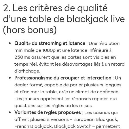
2. Les critères de qualité
d’une table de blackjack live
(hors bonus)
Qualité du streaming et latence
: Une résolution
minimale de 1080p et une latence inférieure à
250 ms assurent que les cartes sont visibles en
temps réel, évitant les désavantages liés à un retard
d’affichage.
Professionalisme du croupier et interaction
: Un
dealer formé, capable de parler plusieurs langues
et d’animer la table, crée un climat de confiance.
Les joueurs apprécient les réponses rapides aux
questions sur les règles ou les mises.
Variantes de règles proposées
: Les casinos qui
offrent plusieurs versions – European Blackjack,
French Blackjack, Blackjack Switch – permettent