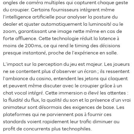
angles de caméra multiples qui capturent chaque geste
du croupier. Certains fournisseurs intègrent même
l’intelligence artificielle pour analyser la posture du
dealer et ajuster automatiquement la luminosité ou le
zoom, garantissant une image nette même en cas de
forte affluence. Cette technologie réduit la latence à
moins de 200 ms, ce qui rend le timing des décisions
presque instantané, proche de l’expérience en salle.
L’impact sur la perception du jeu est majeur. Les joueurs
ne se contentent plus d’observer un écran ; ils ressentent
l’ambiance du casino, entendent les jetons qui claquent
et peuvent même discuter avec le croupier grâce à un
chat vocal intégré. Cette immersion a élevé les attentes :
la fluidité du flux, la qualité du son et la présence d’un vrai
animateur sont désormais des exigences de base. Les
plateformes qui ne parviennent pas à fournir ces
standards voient rapidement leur trafic diminuer au
profit de concurrents plus technophiles.