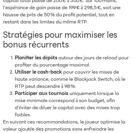
capital total passe de 200 € à 300 €. Sur 100 mains,
l’espérance de gain passe de 199 € à 298,5 €, soit une
hausse de près de 50 % du profit potentiel, tout en
restant dans les limites du même RTP.
Stratégies pour maximiser les
bonus récurrents
Planifier les dépôts
autour des jours de reload pour
profiter du pourcentage maximal.
Utiliser le cash‑back
pour couvrir les mises de
haute variance, comme le Blackjack Switch, où le
RTP peut descendre à 98 %.
Participer aux tournois
uniquement lorsque la
mise minimale correspond à son budget, afin
d’éviter de diluer le capital avec des mises trop
faibles.
En suivant ces recommandations, le joueur optimise la
valeur ajoutée des promotions sans enfreindre les