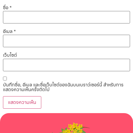
ชื่อ
*
อีเมล
*
เว็บไซต์
บันทึกชื่อ, อีเมล และชื่อเว็บไซต์ของฉันบนเบราว์เซอร์นี้ สำหรับการ
แสดงความเห็นครั้งถัดไป