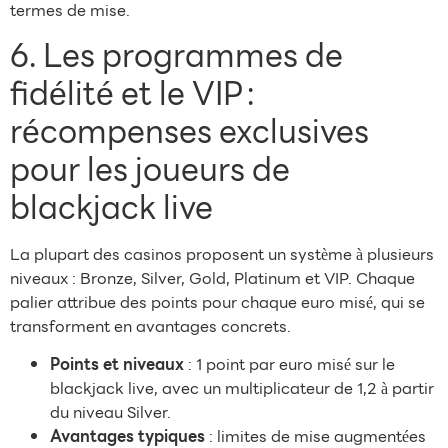
termes de mise.
6. Les programmes de
fidélité et le VIP :
récompenses exclusives
pour les joueurs de
blackjack live
La plupart des casinos proposent un système à plusieurs
niveaux : Bronze, Silver, Gold, Platinum et VIP. Chaque
palier attribue des points pour chaque euro misé, qui se
transforment en avantages concrets.
Points et niveaux
: 1 point par euro misé sur le
blackjack live, avec un multiplicateur de 1,2 à partir
du niveau Silver.
Avantages typiques
: limites de mise augmentées