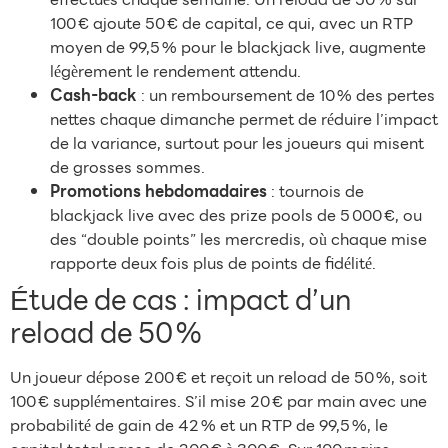
100 € ajoute 50 € de capital, ce qui, avec un RTP
moyen de 99,5 % pour le blackjack live, augmente
légèrement le rendement attendu.
Cash‑back
: un remboursement de 10 % des pertes
nettes chaque dimanche permet de réduire l’impact
de la variance, surtout pour les joueurs qui misent
de grosses sommes.
Promotions hebdomadaires
: tournois de
blackjack live avec des prize pools de 5 000 €, ou
des “double points” les mercredis, où chaque mise
rapporte deux fois plus de points de fidélité.
Étude de cas : impact d’un
reload de 50 %
Un joueur dépose 200 € et reçoit un reload de 50 %, soit
100 € supplémentaires. S’il mise 20 € par main avec une
probabilité de gain de 42 % et un RTP de 99,5 %, le