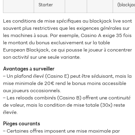
Starter
(blackja
Les conditions de mise spécifiques au blackjack live sont
souvent plus restrictives que les exigences générales sur
les machines à sous. Par exemple, Casino A exige 35 fois
le montant du bonus exclusivement sur la table
European Blackjack, ce qui pousse le joueur à concentrer
son activité sur une seule variante.
Avantages à surveiller
– Un plafond élevé (Casino E) peut être séduisant, mais la
mise minimale de 20 € rend le bonus moins accessible
aux joueurs occasionnels.
– Les reloads combinés (Casino B) offrent une continuité
de valeur, mais la condition de mise totale (30x) reste
élevée.
Pièges courants
– Certaines offres imposent une mise maximale par