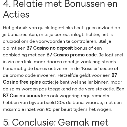
4. Relatie met Bonussen en
Acties
Het gebruik van quick login-links heeft geen invloed op
je bonusrechten, mits je correct inlogt. Echter, het is
cruciaal om de voorwaarden te controleren. Stel je
claimt een
B7 Casino no deposit
bonus of een
aanbieding met een
B7 Casino promo code
. Je logt snel
in via een link, maar daarna moet je vaak nog steeds
handmatig de bonus activeren in de ‘Kassier’ sectie of
de promo code invoeren. Hetzelfde geldt voor een
B7
Casino free spins
actie: je bent wel sneller binnen, maar
de spins worden pas toegekend na de vereiste actie. Een
B7 Casino bonus
kan ook wagering requirements
hebben van bijvoorbeeld 30x de bonuswaarde, met een
maximale inzet van €5 per beurt tijdens het wagen.
5. Conclusie: Gemak met