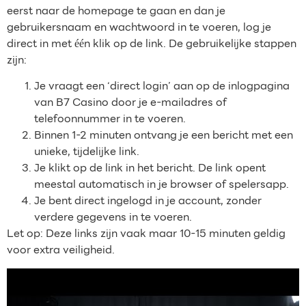
eerst naar de homepage te gaan en dan je
gebruikersnaam en wachtwoord in te voeren, log je
direct in met één klik op de link. De gebruikelijke stappen
zijn:
Je vraagt een ‘direct login’ aan op de inlogpagina
van B7 Casino door je e-mailadres of
telefoonnummer in te voeren.
Binnen 1-2 minuten ontvang je een bericht met een
unieke, tijdelijke link.
Je klikt op de link in het bericht. De link opent
meestal automatisch in je browser of spelersapp.
Je bent direct ingelogd in je account, zonder
verdere gegevens in te voeren.
Let op: Deze links zijn vaak maar 10-15 minuten geldig
voor extra veiligheid.