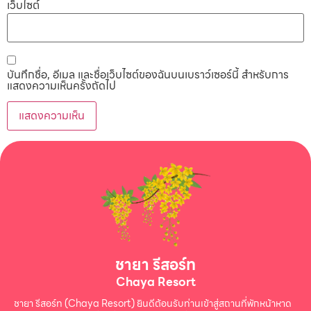
เว็บไซต์
บันทึกชื่อ, อีเมล และชื่อเว็บไซต์ของฉันบนเบราว์เซอร์นี้ สำหรับการ
แสดงความเห็นครั้งถัดไป
ชายา รีสอร์ท
Chaya Resort
ชายา รีสอร์ท (Chaya Resort) ยินดีต้อนรับท่านเข้าสู่สถานที่พักหน้าหาด