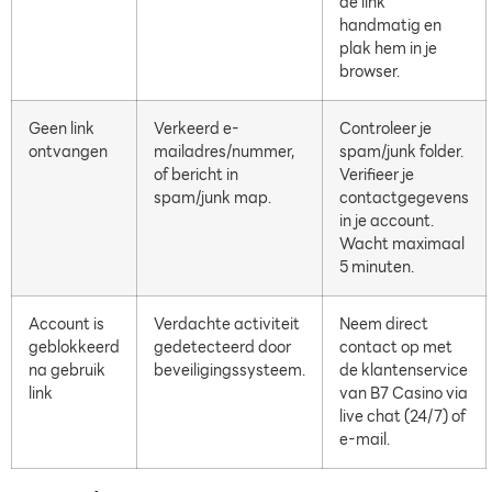
de link
handmatig en
plak hem in je
browser.
Geen link
Verkeerd e-
Controleer je
ontvangen
mailadres/nummer,
spam/junk folder.
of bericht in
Verifieer je
spam/junk map.
contactgegevens
in je account.
Wacht maximaal
5 minuten.
Account is
Verdachte activiteit
Neem direct
geblokkeerd
gedetecteerd door
contact op met
na gebruik
beveiligingssysteem.
de klantenservice
link
van B7 Casino via
live chat (24/7) of
e-mail.