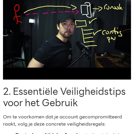
2. Essentiële Veiligheidstips
voor het Gebruik
Om te voorkomen dat je account gecompromitteerd
raakt, volg je deze concrete veiligheidsregels: