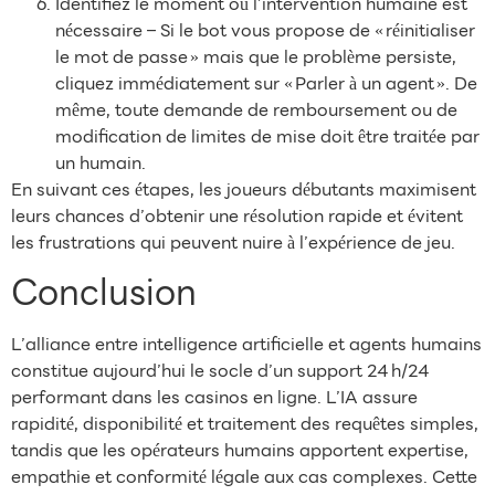
Identifiez le moment où l’intervention humaine est
nécessaire – Si le bot vous propose de « réinitialiser
le mot de passe » mais que le problème persiste,
cliquez immédiatement sur « Parler à un agent ». De
même, toute demande de remboursement ou de
modification de limites de mise doit être traitée par
un humain.
En suivant ces étapes, les joueurs débutants maximisent
leurs chances d’obtenir une résolution rapide et évitent
les frustrations qui peuvent nuire à l’expérience de jeu.
Conclusion
L’alliance entre intelligence artificielle et agents humains
constitue aujourd’hui le socle d’un support 24 h/24
performant dans les casinos en ligne. L’IA assure
rapidité, disponibilité et traitement des requêtes simples,
tandis que les opérateurs humains apportent expertise,
empathie et conformité légale aux cas complexes. Cette