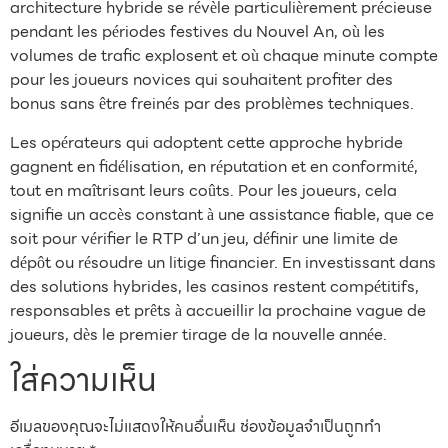
architecture hybride se révèle particulièrement précieuse
pendant les périodes festives du Nouvel An, où les
volumes de trafic explosent et où chaque minute compte
pour les joueurs novices qui souhaitent profiter des
bonus sans être freinés par des problèmes techniques.
Les opérateurs qui adoptent cette approche hybride
gagnent en fidélisation, en réputation et en conformité,
tout en maîtrisant leurs coûts. Pour les joueurs, cela
signifie un accès constant à une assistance fiable, que ce
soit pour vérifier le RTP d’un jeu, définir une limite de
dépôt ou résoudre un litige financier. En investissant dans
des solutions hybrides, les casinos restent compétitifs,
responsables et prêts à accueillir la prochaine vague de
joueurs, dès le premier tirage de la nouvelle année.
ใส่ความเห็น
อีเมลของคุณจะไม่แสดงให้คนอื่นเห็น
ช่องข้อมูลจำเป็นถูกทำ