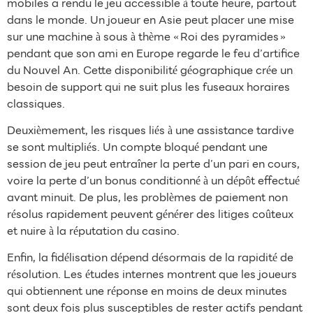
mobiles a rendu le jeu accessible à toute heure, partout
dans le monde. Un joueur en Asie peut placer une mise
sur une machine à sous à thème « Roi des pyramides »
pendant que son ami en Europe regarde le feu d’artifice
du Nouvel An. Cette disponibilité géographique crée un
besoin de support qui ne suit plus les fuseaux horaires
classiques.
Deuxièmement, les risques liés à une assistance tardive
se sont multipliés. Un compte bloqué pendant une
session de jeu peut entraîner la perte d’un pari en cours,
voire la perte d’un bonus conditionné à un dépôt effectué
avant minuit. De plus, les problèmes de paiement non
résolus rapidement peuvent générer des litiges coûteux
et nuire à la réputation du casino.
Enfin, la fidélisation dépend désormais de la rapidité de
résolution. Les études internes montrent que les joueurs
qui obtiennent une réponse en moins de deux minutes
sont deux fois plus susceptibles de rester actifs pendant