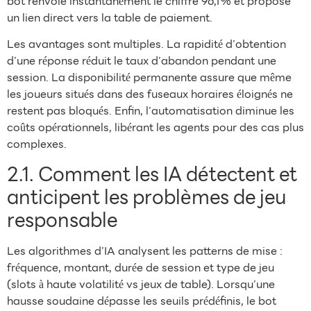
bot renvoie instantanément le chiffre 96,1 % et propose
un lien direct vers la table de paiement.
Les avantages sont multiples. La rapidité d’obtention
d’une réponse réduit le taux d’abandon pendant une
session. La disponibilité permanente assure que même
les joueurs situés dans des fuseaux horaires éloignés ne
restent pas bloqués. Enfin, l’automatisation diminue les
coûts opérationnels, libérant les agents pour des cas plus
complexes.
2.1. Comment les IA détectent et
anticipent les problèmes de jeu
responsable
Les algorithmes d’IA analysent les patterns de mise :
fréquence, montant, durée de session et type de jeu
(slots à haute volatilité vs jeux de table). Lorsqu’une
hausse soudaine dépasse les seuils prédéfinis, le bot