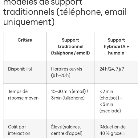
modèles de support
traditionnels (téléphone, email
uniquement)
Critère
Support
Support
traditionnel
hybride IA +
(téléphone / email)
humain
Disponibilité
Horaires ouvrés
24 h/24, 7 j/7
(8 h–20 h)
Temps de
15–30 min (email) /
< 2 min
réponse moyen
3 min (téléphone)
(chatbot) +
< 5 min
(escalade)
Coût par
Élevé (salaires,
Réduction de
interaction
centre d’appel)
40 % grâce à