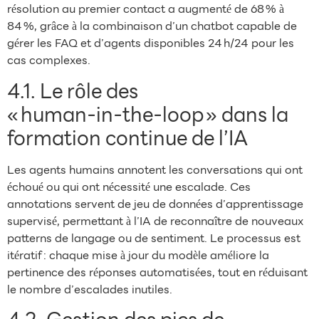
résolution au premier contact a augmenté de 68 % à
84 %, grâce à la combinaison d’un chatbot capable de
gérer les FAQ et d’agents disponibles 24 h/24 pour les
cas complexes.
4.1. Le rôle des
« human‑in‑the‑loop » dans la
formation continue de l’IA
Les agents humains annotent les conversations qui ont
échoué ou qui ont nécessité une escalade. Ces
annotations servent de jeu de données d’apprentissage
supervisé, permettant à l’IA de reconnaître de nouveaux
patterns de langage ou de sentiment. Le processus est
itératif : chaque mise à jour du modèle améliore la
pertinence des réponses automatisées, tout en réduisant
le nombre d’escalades inutiles.