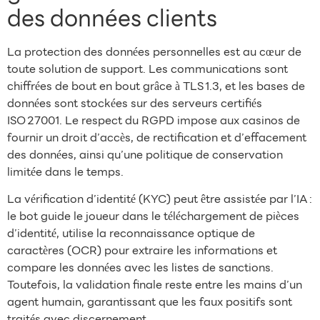
des données clients
La protection des données personnelles est au cœur de
toute solution de support. Les communications sont
chiffrées de bout en bout grâce à TLS 1.3, et les bases de
données sont stockées sur des serveurs certifiés
ISO 27001. Le respect du RGPD impose aux casinos de
fournir un droit d’accès, de rectification et d’effacement
des données, ainsi qu’une politique de conservation
limitée dans le temps.
La vérification d’identité (KYC) peut être assistée par l’IA :
le bot guide le joueur dans le téléchargement de pièces
d’identité, utilise la reconnaissance optique de
caractères (OCR) pour extraire les informations et
compare les données avec les listes de sanctions.
Toutefois, la validation finale reste entre les mains d’un
agent humain, garantissant que les faux positifs sont
traités avec discernement.