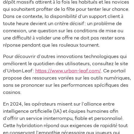
dépôt massifs attirent à la fois les habitués et les novices
qui souhaitent profiter de la fête pour tenter leur chance.
Dans ce contexte, la disponibilité d’un support client à
toute heure devient un critère décisif : un problème de
connexion, une question sur les conditions de mise ou
une difficulté à valider une offre ne doit pas rester sans
réponse pendant que les rouleaux tournent.
Pour découvrir d’autres innovations technologiques qui
améliorent le quotidien des utilisateurs, consultez le site
d’Urban Leaf :
https://www.urban-leaf.com/
. Ce portail
propose des ressources variées sur les outils numériques,
sans se prononcer sur les performances spécifiques des
casinos.
En 2024, les opérateurs misent sur l’alliance entre
intelligence artificielle (IA) et équipes humaines afin
d’offrir un service ininterrompu, fiable et personnalisé.
Cette hybridation répond aux exigences de rapidité tout
en conservant l’empathie nécessaire aux joueurs qui