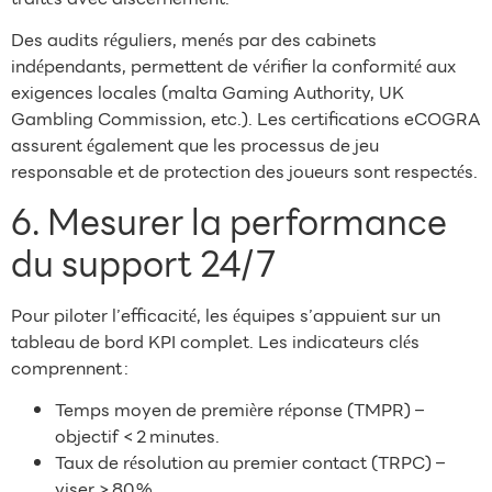
Des audits réguliers, menés par des cabinets
indépendants, permettent de vérifier la conformité aux
exigences locales (malta Gaming Authority, UK
Gambling Commission, etc.). Les certifications eCOGRA
assurent également que les processus de jeu
responsable et de protection des joueurs sont respectés.
6. Mesurer la performance
du support 24/7
Pour piloter l’efficacité, les équipes s’appuient sur un
tableau de bord KPI complet. Les indicateurs clés
comprennent :
Temps moyen de première réponse (TMPR) –
objectif < 2 minutes.
Taux de résolution au premier contact (TRPC) –
viser > 80 %.