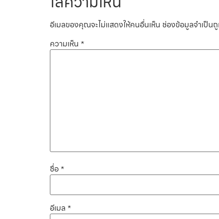
ใส่ความเห็น
อีเมลของคุณจะไม่แสดงให้คนอื่นเห็น
ช่องข้อมูลจำเป็น
ความเห็น
*
ชื่อ
*
อีเมล
*