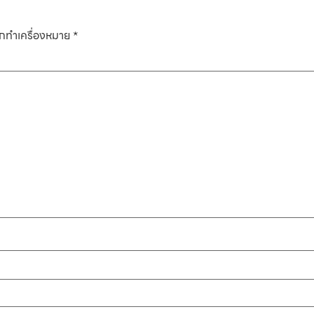
ถูกทำเครื่องหมาย
*