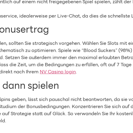
lich auf einem nicht freigegebenen Spiel spielen, zählt der
ervice, idealerweise per Live-Chat, da dies die schnellste L
Bonusertrag
, sollten Sie strategisch vorgehen. Wählen Sie Slots mit ei
matisch zu optimieren. Spiele wie “Blood Suckers” (98%) o
ind. Setzen Sie außerdem immer den maximal erlaubten Betrag,
s die Zeit, um die Bedingungen zu erfüllen, oft auf 7 Tage be
 direkt nach Ihrem
NV Casino login
.
, dann spielen
Spins geben, lässt sich pauschal nicht beantworten, da sie 
tudium der Bonusbedingungen. Konzentrieren Sie sich auf die
uf Strategie statt auf Glück. So verwandeln Sie Ihr kosten
ld.