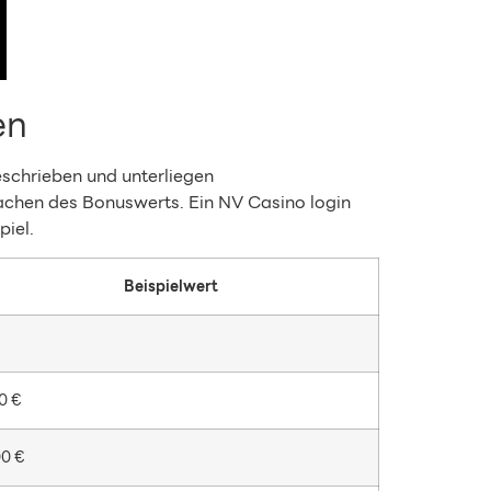
en
eschrieben und unterliegen
chen des Bonuswerts. Ein NV Casino login
iel.
Beispielwert
10 €
00 €