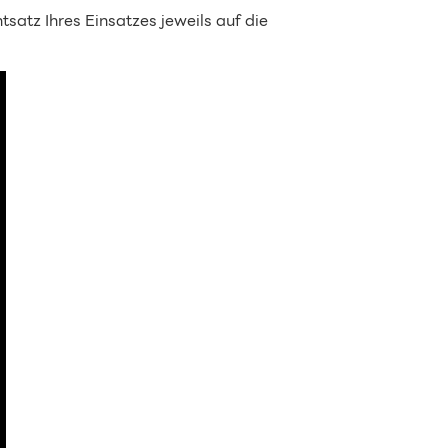
tsatz Ihres Einsatzes jeweils auf die