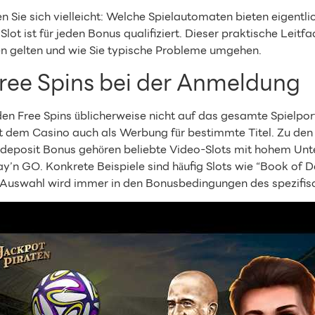
Sie sich vielleicht: Welche Spielautomaten bieten eigentli
Slot ist für jeden Bonus qualifiziert. Dieser praktische Leitf
en gelten und wie Sie typische Probleme umgehen.
 Free Spins bei der Anmeldung
n Free Spins üblicherweise nicht auf das gesamte Spielport
t dem Casino auch als Werbung für bestimmte Titel. Zu den 
deposit Bonus gehören beliebte Video-Slots mit hohem Unt
y’n GO. Konkrete Beispiele sind häufig Slots wie “Book of D
e Auswahl wird immer in den Bonusbedingungen des spezifis