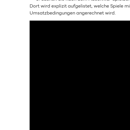
Dort wird explizit aufgelistet, welche Spiele 
Umsatzbedingungen angerechnet wird.