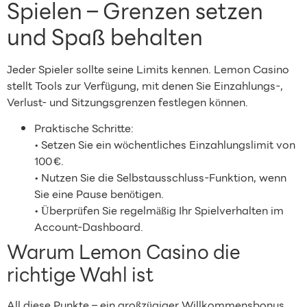
Spielen – Grenzen setzen
und Spaß behalten
Jeder Spieler sollte seine Limits kennen. Lemon Casino
stellt Tools zur Verfügung, mit denen Sie Einzahlungs‑,
Verlust‑ und Sitzungsgrenzen festlegen können.
Praktische Schritte:
• Setzen Sie ein wöchentliches Einzahlungslimit von
100 €.
• Nutzen Sie die Selbstausschluss‑Funktion, wenn
Sie eine Pause benötigen.
• Überprüfen Sie regelmäßig Ihr Spielverhalten im
Account‑Dashboard.
Warum Lemon Casino die
richtige Wahl ist
All diese Punkte – ein großzügiger Willkommensbonus,