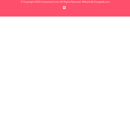
© Copyright 2023 chayaresort.com All Rights Reserved. Website By
Kengweb.com