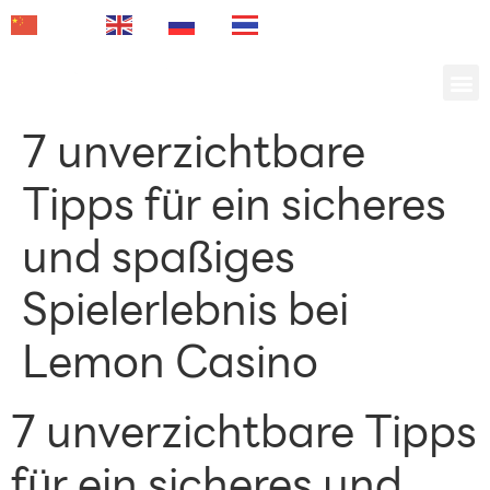
TH
ZH-CN
EN
RU
7 unverzichtbare
Tipps für ein sicheres
und spaßiges
Spielerlebnis bei
Lemon Casino
7 unverzichtbare Tipps
für ein sicheres und