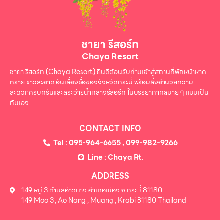
ชายา รีสอร์ท
Chaya Resort
ชายา รีสอร์ท (Chaya Resort) ยินดีต้อนรับท่านเข้าสู่สถานที่พักหน้าหาด
ทราย ขาวสะอาด อันเลื่องชื่อของจังหวัดกระบี่ พร้อมสิ่งอำนวยความ
สะดวกครบครันและสระว่ายน้ำกลางรีสอร์ท ในบรรยากาศสบาย ๆ แบบเป็น
กันเอง
CONTACT INFO
Tel : 095-964-6655 , 099-982-9266
Line : Chaya Rt.
ADDRESS
149 หมู่ 3 ตำบลอ่าวนาง อำเภอเมือง จ.กระบี่ 81180
149 Moo 3 , Ao Nang , Muang , Krabi 81180 Thailand