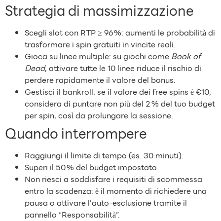
Strategia di massimizzazione
Scegli slot con RTP ≥ 96 %: aumenti le probabilità di
trasformare i spin gratuiti in vincite reali.
Gioca su linee multiple: su giochi come
Book of
Dead
, attivare tutte le 10 linee riduce il rischio di
perdere rapidamente il valore del bonus.
Gestisci il bankroll: se il valore dei free spins è €10,
considera di puntare non più del 2 % del tuo budget
per spin, così da prolungare la sessione.
Quando interrompere
Raggiungi il limite di tempo (es. 30 minuti).
Superi il 50 % del budget impostato.
Non riesci a soddisfare i requisiti di scommessa
entro la scadenza: è il momento di richiedere una
pausa o attivare l’auto‑esclusione tramite il
pannello “Responsabilità”.