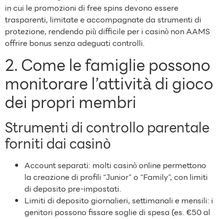
in cui le promozioni di free spins devono essere
trasparenti, limitate e accompagnate da strumenti di
protezione, rendendo più difficile per i casinò non AAMS
offrire bonus senza adeguati controlli.
2. Come le famiglie possono
monitorare l’attività di gioco
dei propri membri
Strumenti di controllo parentale
forniti dai casinò
Account separati: molti casinò online permettono
la creazione di profili “Junior” o “Family”, con limiti
di deposito pre‑impostati.
Limiti di deposito giornalieri, settimanali e mensili: i
genitori possono fissare soglie di spesa (es. €50 al