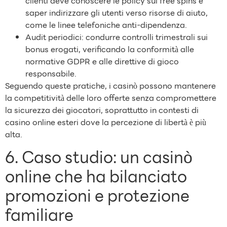
clienti deve conoscere le policy sui free spins e
saper indirizzare gli utenti verso risorse di aiuto,
come le linee telefoniche anti‑dipendenza.
Audit periodici: condurre controlli trimestrali sui
bonus erogati, verificando la conformità alle
normative GDPR e alle direttive di gioco
responsabile.
Seguendo queste pratiche, i casinò possono mantenere
la competitività delle loro offerte senza compromettere
la sicurezza dei giocatori, soprattutto in contesti di
casino online esteri dove la percezione di libertà è più
alta.
6. Caso studio: un casinò
online che ha bilanciato
promozioni e protezione
familiare