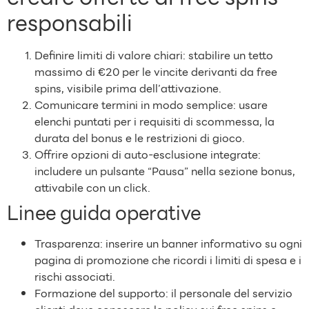
responsabili
Definire limiti di valore chiari: stabilire un tetto
massimo di €20 per le vincite derivanti da free
spins, visibile prima dell’attivazione.
Comunicare termini in modo semplice: usare
elenchi puntati per i requisiti di scommessa, la
durata del bonus e le restrizioni di gioco.
Offrire opzioni di auto‑esclusione integrate:
includere un pulsante “Pausa” nella sezione bonus,
attivabile con un click.
Linee guida operative
Trasparenza: inserire un banner informativo su ogni
pagina di promozione che ricordi i limiti di spesa e i
rischi associati.
Formazione del supporto: il personale del servizio